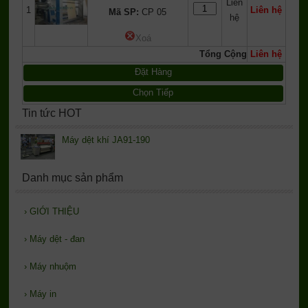
Liên
1
Liên hệ
Mã SP:
CP 05
hệ
Xoá
Tổng Cộng
Liên hệ
Đặt Hàng
Chọn Tiếp
Tin tức HOT
Máy dệt khí JA91-190
Danh mục sản phẩm
›
GIỚI THIỆU
›
Máy dệt - đan
›
Máy nhuộm
›
Máy in