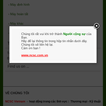
›
Máy định hình
›
Máy hoàn tất
›
Máy khác
›
Phụ trợ
Chúng tôi rất vui khi trở thành
Người cộng sự
của
Bạn.
Hãy để lại thông tin trong hộp tin nhắn dưới đây.
Thống kê lượt xem
Chúng tôi sẽ liên hệ lại.
Cám ơn bạn !
Tổng truy cập
2,136,912
www.ncsc.com.vn
Đang online
2
Find us on ...
VỀ CHÚNG TÔI
NCSC Vietnam
-
hoạt động trong các lĩnh vực : Thương mại - Kỹ thuật