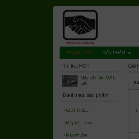
TRANG CHỦ
SẢN PHẨM
Tin tức HOT
Giỏ 
Máy dệt khí JA91-
St
190
Danh mục sản phẩm
›
GIỚI THIỆU
1
›
Máy dệt - đan
›
Máy nhuộm