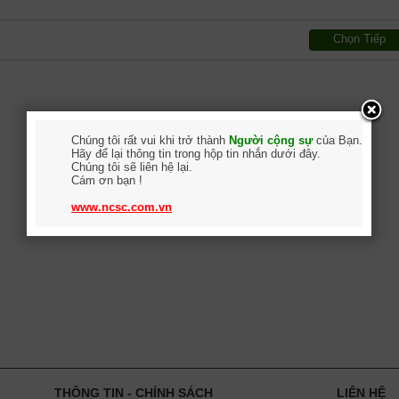
Chọn Tiếp
Chúng tôi rất vui khi trở thành
Người cộng sự
của Bạn.
Hãy để lại thông tin trong hộp tin nhắn dưới đây.
Chúng tôi sẽ liên hệ lại.
Cám ơn bạn !
www.ncsc.com.vn
THÔNG TIN - CHÍNH SÁCH
LIÊN HỆ