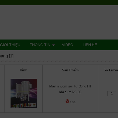
GIỚI THIỆU
THÔNG TIN
VIDEO
LIÊN HỆ
hàng [1]
t
Hình
Sản Phẩm
Số Lượn
Máy nhuộm sợi tự động HT
Mã SP:
NS 03
Xoá