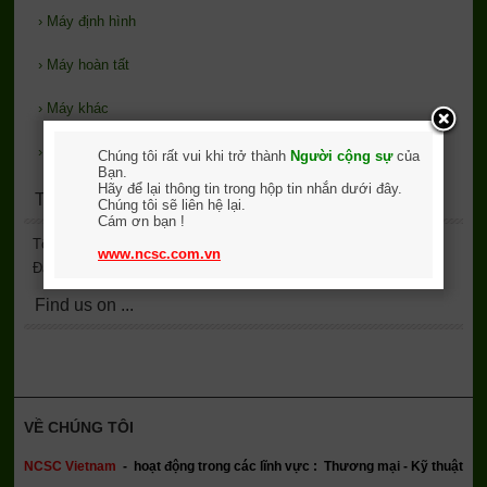
›
Máy định hình
›
Máy hoàn tất
›
Máy khác
›
Phụ trợ
Chúng tôi rất vui khi trở thành
Người cộng sự
của
Bạn.
Hãy để lại thông tin trong hộp tin nhắn dưới đây.
Thống kê lượt xem
Chúng tôi sẽ liên hệ lại.
Cám ơn bạn !
Tổng truy cập
2,136,405
www.ncsc.com.vn
Đang online
6
Find us on ...
VỀ CHÚNG TÔI
NCSC Vietnam
-
hoạt động trong các lĩnh vực : Thương mại - Kỹ thuật