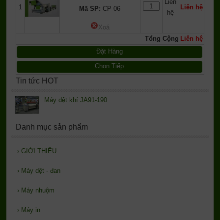
Liên
1
Liên hệ
Mã SP:
CP 06
hệ
Xoá
Tổng Cộng
Liên hệ
Đặt Hàng
Chọn Tiếp
Tin tức HOT
Máy dệt khí JA91-190
Danh mục sản phẩm
›
GIỚI THIỆU
›
Máy dệt - đan
›
Máy nhuộm
›
Máy in