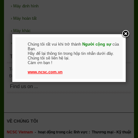
›
Máy định hình
›
Máy hoàn tất
›
Máy khác
›
Phụ trợ
Chúng tôi rất vui khi trở thành
Người cộng sự
của
Bạn.
Hãy để lại thông tin trong hộp tin nhắn dưới đây.
Thống kê lượt xem
Chúng tôi sẽ liên hệ lại.
Cám ơn bạn !
Tổng truy cập
2,137,681
www.ncsc.com.vn
Đang online
12
Find us on ...
VỀ CHÚNG TÔI
NCSC Vietnam
-
hoạt động trong các lĩnh vực : Thương mại - Kỹ thuật