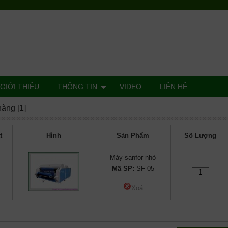
GIỚI THIỆU
THÔNG TIN
VIDEO
LIÊN HỆ
hàng [1]
t
Hình
Sản Phẩm
Số Lượng
Máy sanfor nhỏ
Mã SP:
SF 05
Xoá