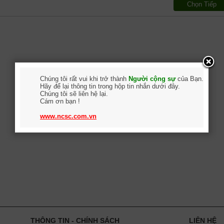
Chọn Tiếp
Chúng tôi rất vui khi trở thành
Người cộng sự
của Bạn.
Hãy để lại thông tin trong hộp tin nhắn dưới đây.
Chúng tôi sẽ liên hệ lại.
Cám ơn bạn !
www.ncsc.com.vn
THÔNG TIN - CHÍNH SÁCH
LIÊN HỆ