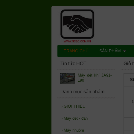
TRANG CHỦ
SẢN PHẨM
Tin tức HOT
Giỏ 
Máy dệt khí JA91-
St
190
Danh mục sản phẩm
1
›
GIỚI THIỆU
›
Máy dệt - đan
›
Máy nhuộm