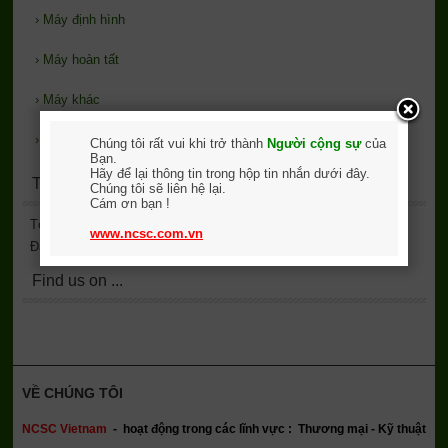
›
Máy định hình
›
Máy hoàn tất
›
Máy khác
›
Phụ trợ
Chúng tôi rất vui khi trở thành
Người cộng sự
của
Bạn.
Hãy để lại thông tin trong hộp tin nhắn dưới đây.
Thống kê lượt xem
Chúng tôi sẽ liên hệ lại.
Cám ơn bạn !
Tổng truy cập
2,138,706
www.ncsc.com.vn
Đang online
9
Find us on ...
VỀ CHÚNG TÔI
NCSC Vietnam
-
hoạt động trong các lĩnh vực : Thương mại - Kỹ thuật