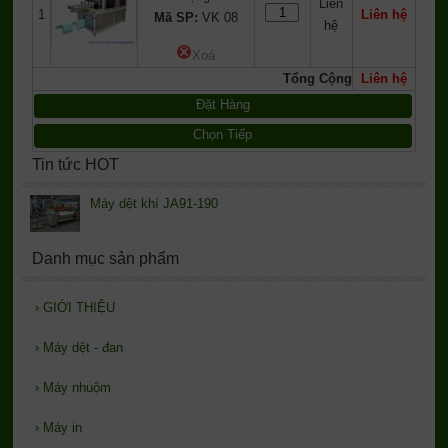
Liên
1
Liên hệ
Mã SP:
VK 08
hệ
Xoá
Tổng Cộng
Liên hệ
Đặt Hàng
Chọn Tiếp
Tin tức HOT
Máy dệt khí JA91-190
Danh mục sản phẩm
›
GIỚI THIỆU
›
Máy dệt - đan
›
Máy nhuộm
›
Máy in