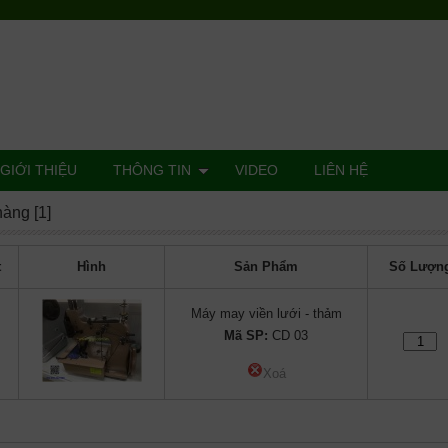
GIỚI THIỆU
THÔNG TIN
VIDEO
LIÊN HỆ
hàng [1]
t
Hình
Sản Phẩm
Số Lượn
Máy may viền lưới - thảm
Mã SP:
CD 03
Xoá