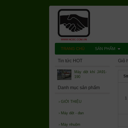
TRANG CHỦ
SẢN PHẨM
Tin tức HOT
Giỏ 
Máy dệt khí JA91-
St
190
Danh mục sản phẩm
1
›
GIỚI THIỆU
›
Máy dệt - đan
›
Máy nhuộm