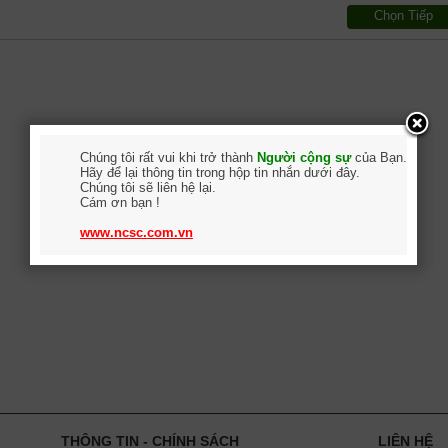
Chọn Tiếp
Chúng tôi rất vui khi trở thành
Người cộng sự
của Bạn.
Hãy để lại thông tin trong hộp tin nhắn dưới đây.
Chúng tôi sẽ liên hệ lại.
Cám ơn bạn !
www.ncsc.com.vn
THÔNG TIN - CHÍNH SÁCH
LIÊN HỆ