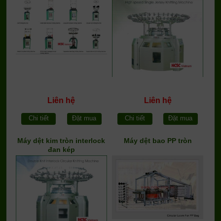
Liên hệ
Liên hệ
Chi tiết
Đặt mua
Chi tiết
Đặt mua
Máy dệt kim tròn interlock
Máy dệt bao PP tròn
đan kép