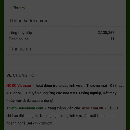
›
Phụ trợ
Thống kê lượt xem
Tổng truy cập
2,138,367
Đang online
11
Find us on ...
VỀ CHÚNG TÔI
NCSC Vietnam
-
hoạt động trong các lĩnh vực : Thương mại - Kỹ thuật
& Dịch vụ.
Chuyên cung ứng các loại MMTB công nghiệp, Dệt may ...
(máy mới & đã qua sử dụng).
ThietbiDetNhuom.com
- trang thành viên của
ncsc.com.vn
-
Là địa
chỉ trao đổi thông tin, kinh nghiệm trong lĩnh vực sản xuất kinh doanh
ngành nghề Dệt - In - Nhuộm.