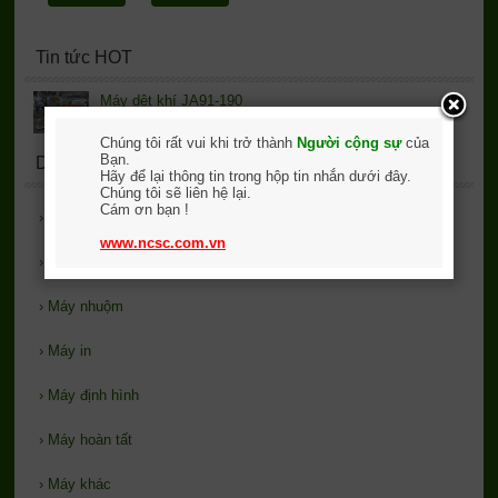
Tin tức HOT
Máy dệt khí JA91-190
Chúng tôi rất vui khi trở thành
Người cộng sự
của
Bạn.
Danh mục sản phẩm
Hãy để lại thông tin trong hộp tin nhắn dưới đây.
Chúng tôi sẽ liên hệ lại.
Cám ơn bạn !
›
GIỚI THIỆU
www.ncsc.com.vn
›
Máy dệt - đan
›
Máy nhuộm
›
Máy in
›
Máy định hình
›
Máy hoàn tất
›
Máy khác