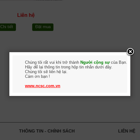
Liên hệ
Chi tiết
Đặt mua
Chúng tôi rất vui khi trở thành
Người cộng sự
của Bạn.
Hãy để lại thông tin trong hộp tin nhắn dưới đây.
Chúng tôi sẽ liên hệ lại.
Cám ơn bạn !
www.ncsc.com.vn
THÔNG TIN - CHÍNH SÁCH
LIÊN HỆ