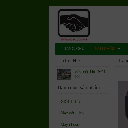
TRANG CHỦ
SẢN PHẨM
Tin tức HOT
Tran
Máy dệt khí JA91-
190
Danh mục sản phẩm
›
GIỚI THIỆU
›
Máy dệt - đan
›
Máy nhuộm