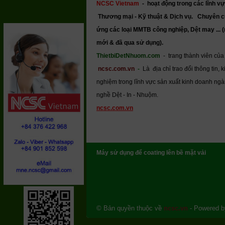
NCSC Vietnam
-
hoạt động trong các lĩnh vự
Thương mại - Kỹ thuật & Dịch vụ.
Chuyên c
ứng các loại MMTB công nghiệp, Dệt may ... 
mới & đã qua sử dụng).
ThietbiDetNhuom.com
- trang thành viên của
ncsc.com.vn
-
Là địa chỉ trao đổi thông tin, k
nghiệm trong lĩnh vực sản xuất kinh doanh ng
nghề Dệt - In - Nhuộm.
ncsc.com.vn
Máy sử dụng để coating lên bề mặt vải
© Bản quyền thuộc về
ncsc.vn
- Powered 