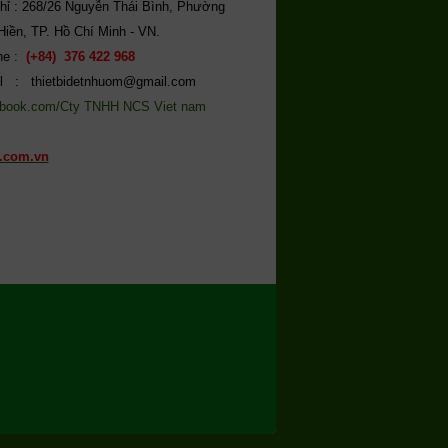
chỉ : 268/26 Nguyễn Thái Bình, Phường
Hiền, TP. Hồ Chí Minh - VN.
ine :
(+84) 376 422 968
l : thietbidetnhuom@gmail.com
book.com/Cty TNHH NCS Viet nam
.com.vn