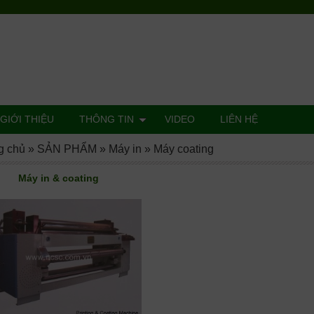
GIỚI THIỆU
THÔNG TIN
VIDEO
LIÊN HỆ
g chủ
»
SẢN PHẨM
»
Máy in
»
Máy coating
Máy in & coating