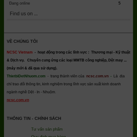
Đang online
5
Find us on ...
VỀ CHÚNG TÔI
NCSC Vietnam
-
hoạt động trong các lĩnh vực : Thương mại - Kỹ thuật
& Dịch vụ.
Chuyên cung ứng các loại MMTB công nghiệp, Dệt may ...
(máy mới & đã qua sử dụng).
ThietbiDetNhuom.com
- trang thành viên của
ncsc.com.vn
-
Là địa
chỉ trao đổi thông tin, kinh nghiệm trong lĩnh vực sản xuất kinh doanh
ngành nghề Dệt - In - Nhuộm.
ncsc.com.vn
THÔNG TIN - CHÍNH SÁCH
Tư vấn sản phẩm
Quy định mua hàng