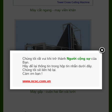
Máy cắt ngang - may viền khăn
Chúng tôi rất vui khi trở thành
Người cộng sự
của
Bạn.
Hãy để lại thông tin trong hộp tin nhắn dưới đây.
Chúng tôi sẽ liên hệ lại.
Cám ơn bạn !
www.ncsc.com.vn
Máy gấp - cuộn hai lần vải lưới