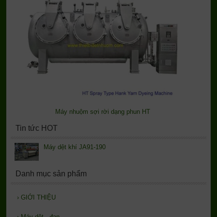
Máy nhuộm sợi rời dạng phun HT
Tin tức HOT
Máy dệt khí JA91-190
Danh mục sản phẩm
›
GIỚI THIỆU
›
Máy dệt - đan