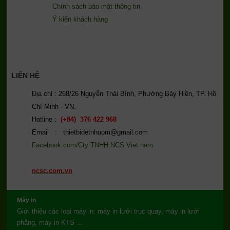
Chính sách bảo mật thông tin
Ý kiến khách hàng
LIÊN HỆ
Địa chỉ : 268/26 Nguyễn Thái Bình, Phường Bảy Hiền, TP. Hồ
Chí Minh - VN.
Hotline :
(+84) 376 422 968
Email : thietbidetnhuom@gmail.com
Facebook.com/Cty TNHH NCS Viet nam
ncsc.com.vn
Máy in
Giới thiệu các loại máy in: máy in lưới trục quay, máy in lưới
phẳng, máy in KTS ...