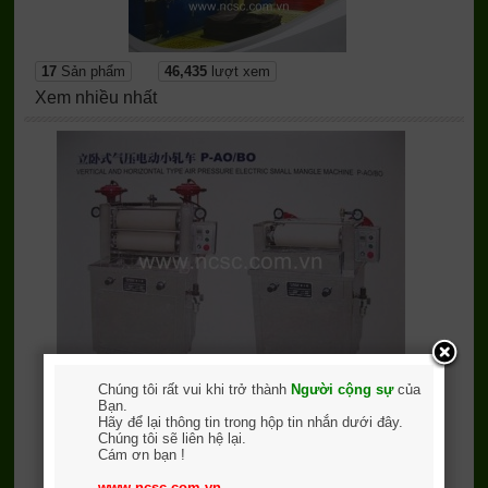
17
Sản phẩm
46,435
lượt xem
Xem nhiều nhất
Chúng tôi rất vui khi trở thành
Người cộng sự
của
Bạn.
Máy ép mẫu thí nghiệm
Hãy để lại thông tin trong hộp tin nhắn dưới đây.
Chúng tôi sẽ liên hệ lại.
Cám ơn bạn !
www.ncsc.com.vn