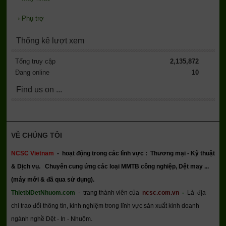
›
Phụ trợ
Thống kê lượt xem
Tổng truy cập
2,135,872
Đang online
10
Find us on ...
VỀ CHÚNG TÔI
NCSC Vietnam
-
hoạt động trong các lĩnh vực : Thương mại - Kỹ thuật
& Dịch vụ.
Chuyên cung ứng các loại MMTB công nghiệp, Dệt may ...
(máy mới & đã qua sử dụng).
ThietbiDetNhuom.com
- trang thành viên của
ncsc.com.vn
-
Là địa
chỉ trao đổi thông tin, kinh nghiệm trong lĩnh vực sản xuất kinh doanh
ngành nghề Dệt - In - Nhuộm.