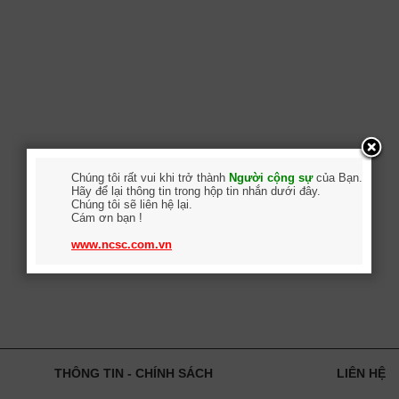
Chúng tôi rất vui khi trở thành
Người cộng sự
của Bạn.
Hãy để lại thông tin trong hộp tin nhắn dưới đây.
Chúng tôi sẽ liên hệ lại.
Cám ơn bạn !
www.ncsc.com.vn
THÔNG TIN - CHÍNH SÁCH
LIÊN HỆ