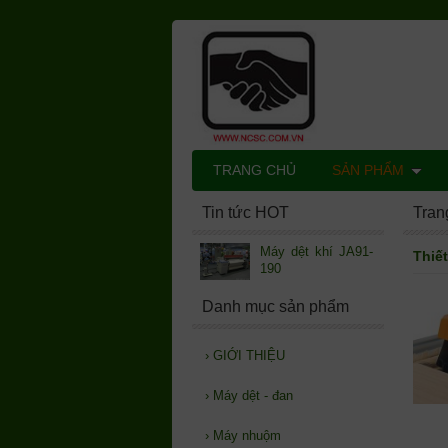
TRANG CHỦ
SẢN PHẨM
Tin tức HOT
Tran
Máy dệt khí JA91-
Thiết
190
Danh mục sản phẩm
›
GIỚI THIỆU
›
Máy dệt - đan
›
Máy nhuộm