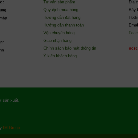
Tư vấn sản phẩm
Địa 
c :
Quy định mua hàng
Bảy 
ung
Hướng dẫn đặt hàng
Hotl
(máy
Hướng dẫn thanh toán
Emai
Vận chuyển hàng
Face
Giao nhận hàng
inh
Chính sách bảo mật thông tin
ncsc
ành
Ý kiến khách hàng
rợ sản xuất.
by
IM Group