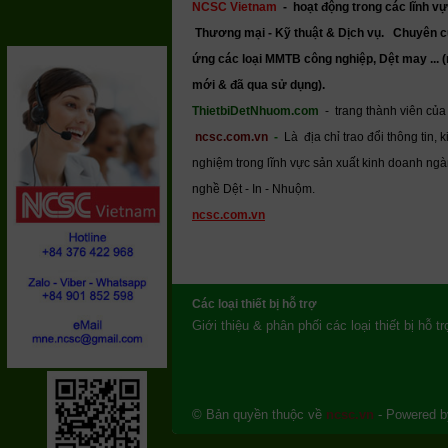
NCSC Vietnam
-
hoạt động trong các lĩnh vự
Thương mại - Kỹ thuật & Dịch vụ.
Chuyên c
ứng các loại MMTB công nghiệp, Dệt may ... 
mới & đã qua sử dụng).
ThietbiDetNhuom.com
- trang thành viên của
ncsc.com.vn
-
Là địa chỉ trao đổi thông tin, k
nghiệm trong lĩnh vực sản xuất kinh doanh ng
nghề Dệt - In - Nhuộm.
ncsc.com.vn
Các loại thiết bị hỗ trợ
Giới thiệu & phân phối các loại thiết bị hỗ t
© Bản quyền thuộc về
ncsc.vn
- Powered 