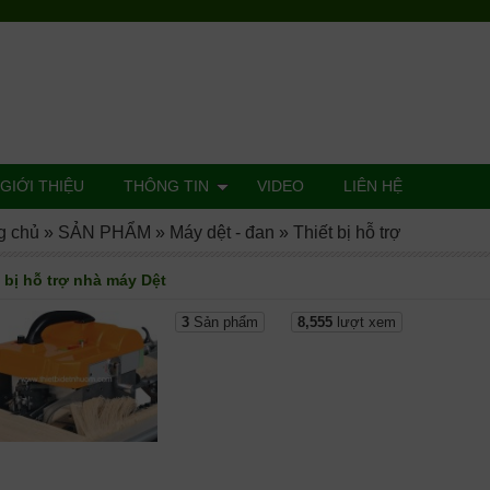
GIỚI THIỆU
THÔNG TIN
VIDEO
LIÊN HỆ
g chủ
»
SẢN PHẨM
»
Máy dệt - đan
»
Thiết bị hỗ trợ
 bị hỗ trợ nhà máy Dệt
3
Sản phẩm
8,555
lượt xem