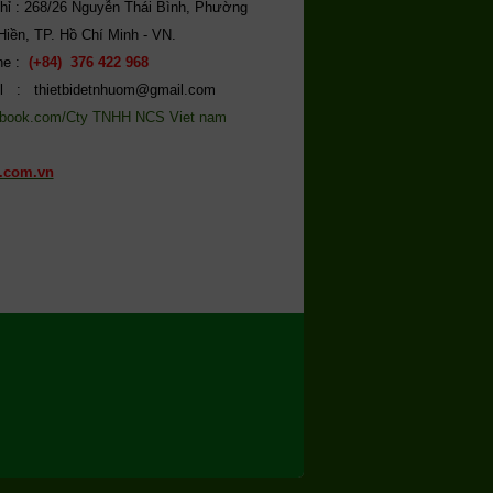
chỉ : 268/26 Nguyễn Thái Bình, Phường
Hiền, TP. Hồ Chí Minh - VN.
ine :
(+84) 376 422 968
l : thietbidetnhuom@gmail.com
book.com/Cty TNHH NCS Viet nam
.com.vn