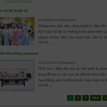
tưởng cho các nhu cầu từ tất cả các xưởng 
như dệt kiếm, dệt khí, dệt nước, dệt thoi v
n vải kỹ thuật số
kim sợi dọc...
27-05-2019 // 3,374 lượt xem
Những năm gần đây, công nghệ in, đặc biệt l
Kỹ Thuật Số đã có những bước phát triển cự
nhanh chóng. Nếu như trước kia, việc in ấn
Chi tiết →
tập trung trong ngành xuất bản, quảng cáo …
ngày nay, công nghệ in đã phát triển vượt 
dệt kim phẳng jacquard
góp phần tạo ra nhiều sản phẩm phục vụ
cầu của đời sống.
21-04-2019 // 5,225 lượt xem
NCS intro. Máy dệt kim là một thiết bị đượ
dụng để tạo ra các loại vải dệt kim theo kiểu
hay phẳng, bán tự động hoặc hoàn toàn tự đ
Chi tiết →
Có nhiều loại máy dệt kim, từ các mẫu đơn 
đến các cơ chế rất phức tạp được điều khiển
thiết bị điện tử ...
1
2
3
Next
L