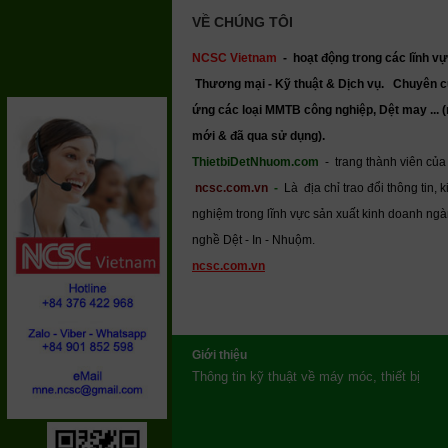
VỀ CHÚNG TÔI
NCSC Vietnam
-
hoạt động trong các lĩnh vự
Thương mại - Kỹ thuật & Dịch vụ.
Chuyên c
ứng các loại MMTB công nghiệp, Dệt may ... 
mới & đã qua sử dụng).
ThietbiDetNhuom.com
- trang thành viên của
ncsc.com.vn
-
Là địa chỉ trao đổi thông tin, k
nghiệm trong lĩnh vực sản xuất kinh doanh ng
nghề Dệt - In - Nhuộm.
ncsc.com.vn
Giới thiệu
Thông tin kỹ thuật về máy móc, thiết bị