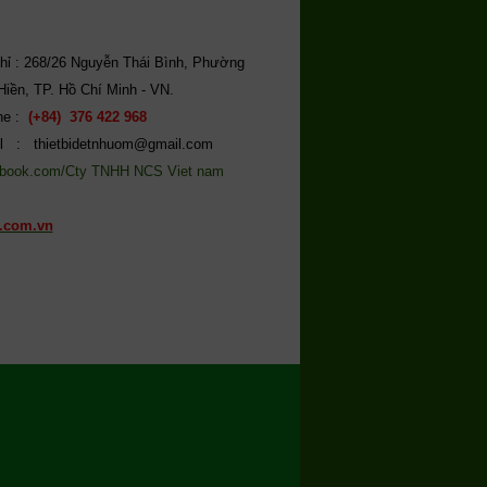
chỉ : 268/26 Nguyễn Thái Bình, Phường
Hiền, TP. Hồ Chí Minh - VN.
ine :
(+84) 376 422 968
l : thietbidetnhuom@gmail.com
book.com/Cty TNHH NCS Viet nam
.com.vn