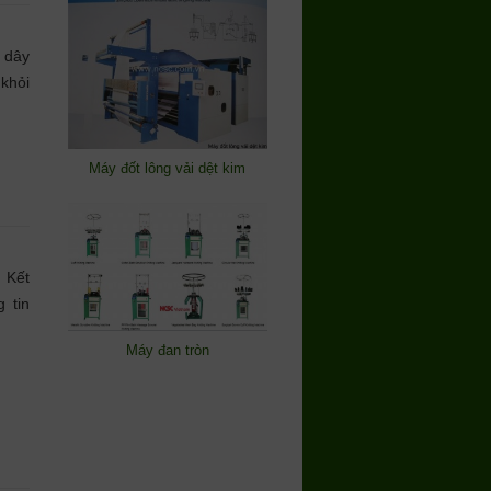
 dây
khỏi
Máy đốt lông vải dệt kim
. Kết
 tin
Máy đan tròn