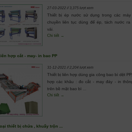
27-03-2022 // 3,375 lượt xem
Thiết bị ép nước sử dụng trong các máy
chuyền liên tục dùng để ép, tách nước ra 
vải.
Chi tiết →
iên hợp cắt - may- in bao PP
31-12-2021 // 2,204 lượt xem
Thiết bị liên hợp dùng gia công bao bì dệt PP
hợp các khâu : đo cắt - may đáy - in thông
trên bề mặt bao bì ...
Chi tiết →
oại thiết bị chứa , khuấy trộn ...