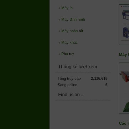
›
Máy in
›
Máy định hình
›
Máy hoàn tất
›
Máy khác
›
Phụ trợ
Máy l
Thống kê lượt xem
Tổng truy cập
2,136,616
Đang online
6
Find us on ...
Các l