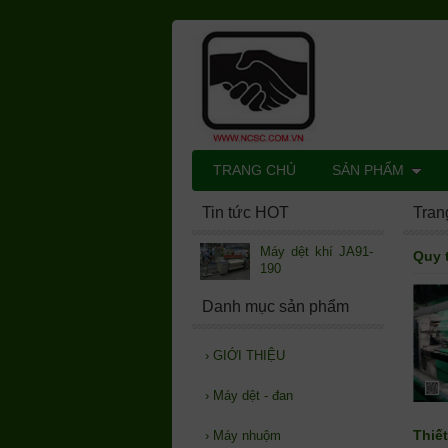
TRANG CHỦ
SẢN PHẨM
Tin tức HOT
Tran
Máy dệt khí JA91-
Quy 
190
Danh mục sản phẩm
›
GIỚI THIỆU
›
Máy dệt - đan
Thiế
›
Máy nhuộm