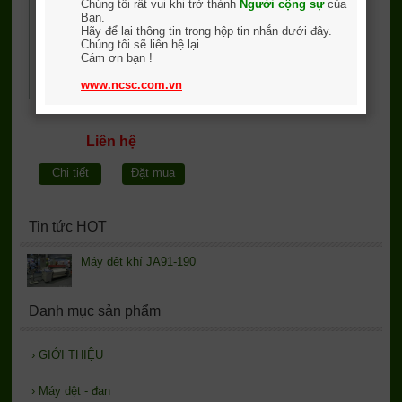
Chúng tôi rất vui khi trở thành
Người cộng sự
của
Bạn.
Hãy để lại thông tin trong hộp tin nhắn dưới đây.
Chúng tôi sẽ liên hệ lại.
Cám ơn bạn !
www.ncsc.com.vn
Liên hệ
Chi tiết
Đặt mua
Tin tức HOT
Máy dệt khí JA91-190
Danh mục sản phẩm
›
GIỚI THIỆU
›
Máy dệt - đan