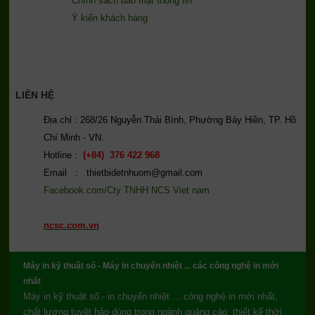
Chính sách bảo mật thông tin
Ý kiến khách hàng
LIÊN HỆ
Địa chỉ : 268/26 Nguyễn Thái Bình, Phường Bảy Hiền, TP. Hồ
Chí Minh - VN.
Hotline :
(+84) 376 422 968
Email : thietbidetnhuom@gmail.com
Facebook.com/Cty TNHH NCS Viet nam
ncsc.com.vn
Máy in kỹ thuật số - Máy in chuyển nhiệt ... các công nghệ in mới
nhất
Máy in kỹ thuật số - in chuyển nhiệt ... công nghệ in mới nhất,
chất lượng tuyệt hảo dùng trong ngành quảng cáo, thiết kế thời