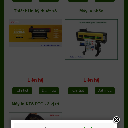
Thiết bị in kỹ thuật số
Máy in nhãn
Liên hệ
Liên hệ
Chi tiết
Đặt mua
Chi tiết
Đặt mua
Máy in KTS DTG - 2 vị trí