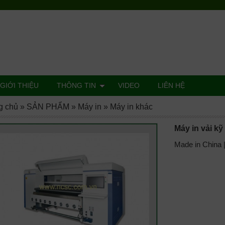
GIỚI THIỆU
THÔNG TIN
VIDEO
LIÊN HỆ
g chủ
»
SẢN PHẨM
»
Máy in
»
Máy in khác
Máy in vải kỹ
Made in China