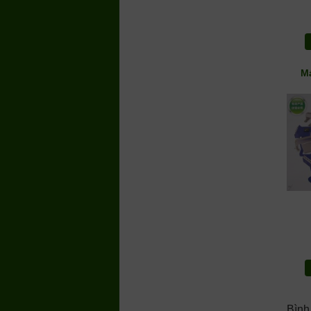
Má
Bình