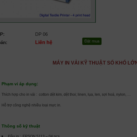
P:
DP 06
bán:
Liên hệ
MÁY IN VẢI KỸ THUẬT SỐ
KHỔ LỚ
Phạm vi áp dụng:
Thích hợp cho in vải : cotton dệt kim, dệt thoi; linen, lụa, len, sợi hoá, nylon, …
Hỗ trợ công nghệ nhiều loại mực in.
Thông số kỹ thuật
Đầu in : EPSON 5113 – 04 pcs