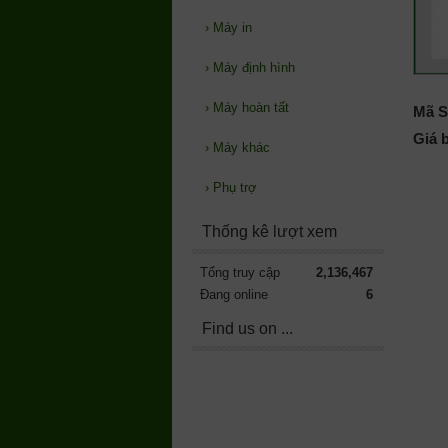
›
Máy in
›
Máy định hình
›
Máy hoàn tất
Mã S
Giá 
›
Máy khác
›
Phụ trợ
Thống kê lượt xem
Tổng truy cập
2,136,467
Đang online
6
Find us on ...