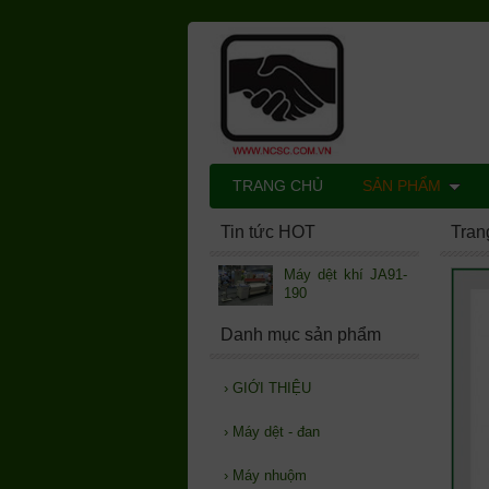
TRANG CHỦ
SẢN PHẨM
Tin tức HOT
Tran
Máy dệt khí JA91-
190
Danh mục sản phẩm
›
GIỚI THIỆU
›
Máy dệt - đan
›
Máy nhuộm