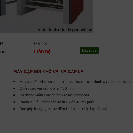
P:
GV 03
bán:
Liên hệ
MÁY GẬP ĐÔI KHỔ VẢI VÀ GẤP LẠI
Máy gập đôi khổ vải và gấp lại với kích thước chính xác cho mỗi lớp là
Chiều cao vải xếp lớp là 400 mm
Hệ thống kiểm soát chính xác bởi photocell
Phạm vi điều chỉnh tốc độ từ 0 đến 40 m / phút
Bàn gấp tự động, được điều khiển theo độ dày của vải