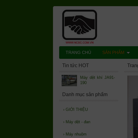
TRANG CHỦ
SẢN PHẨM
Tin tức HOT
Tran
Máy dệt khí JA91-
190
Danh mục sản phẩm
›
GIỚI THIỆU
›
Máy dệt - đan
›
Máy nhuộm