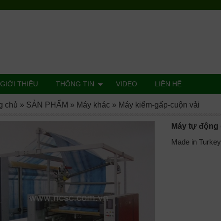
GIỚI THIỆU
THÔNG TIN
VIDEO
LIÊN HỆ
g chủ
»
SẢN PHẨM
»
Máy khác
»
Máy kiểm-gấp-cuộn vải
Máy tự động g
Made in Turkey