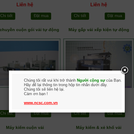
Liên hệ
Liên hệ
Chi tiết
Đặt mua
Chi tiết
Đặt mua
chuyền cuộn gói vải tự động
Máy gấp vải xếp kiện tự động
Chúng tôi rất vui khi trở thành
Người cộng sự
của Bạn.
Hãy để lại thông tin trong hộp tin nhắn dưới đây.
Chúng tôi sẽ liên hệ lại.
Cám ơn bạn !
Liên hệ
Liên hệ
www.ncsc.com.vn
Chi tiết
Đặt mua
Chi tiết
Đặt mua
Máy kiểm cuộn vải
Máy kiểm & xẻ khổ vải