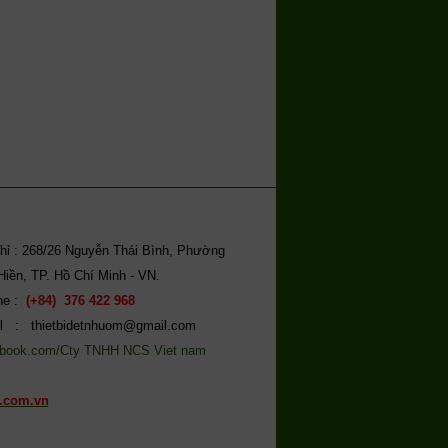
chỉ : 268/26 Nguyễn Thái Bình, Phường
Hiền, TP. Hồ Chí Minh - VN.
ine :
(+84) 376 422 968
l : thietbidetnhuom@gmail.com
book.com/Cty TNHH NCS Viet nam
.com.vn