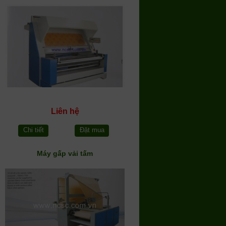
Liên hệ
Chi tiết
Đặt mua
Máy gấp vải tấm