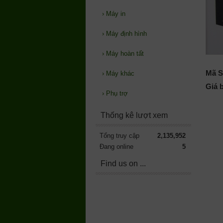
›
Máy in
›
Máy định hình
›
Máy hoàn tất
Mã S
›
Máy khác
Giá 
›
Phụ trợ
Thống kê lượt xem
Tổng truy cập
2,135,952
Đang online
5
Find us on ...