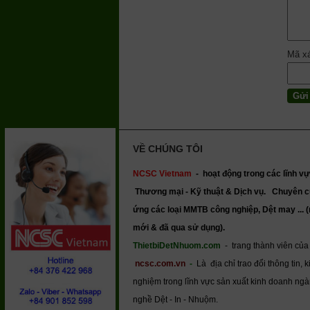
Mã x
VỀ CHÚNG TÔI
NCSC Vietnam
-
hoạt động trong các lĩnh vự
Thương mại - Kỹ thuật & Dịch vụ.
Chuyên c
ứng các loại MMTB công nghiệp, Dệt may ... 
mới & đã qua sử dụng).
ThietbiDetNhuom.com
- trang thành viên của
ncsc.com.vn
-
Là địa chỉ trao đổi thông tin, k
nghiệm trong lĩnh vực sản xuất kinh doanh ng
nghề Dệt - In - Nhuộm.