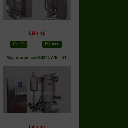
Liên hệ
Chi tiết
Đặt mua
Máy nhuộm sợi SS241 A/B - HT
Liên hệ