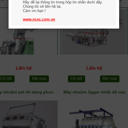
Hãy để lại thông tin trong hộp tin nhắn dưới đây.
Hàn quốc
Chúng tôi sẽ liên hệ lại.
Cám ơn bạn !
www.ncsc.com.vn
Liên hệ
Liên hệ
Chi tiết
Đặt mua
Chi tiết
Đặt mua
y nhuộm sợi rời dạng phun
Máy nhuộm Jigger nhiệt độ cao