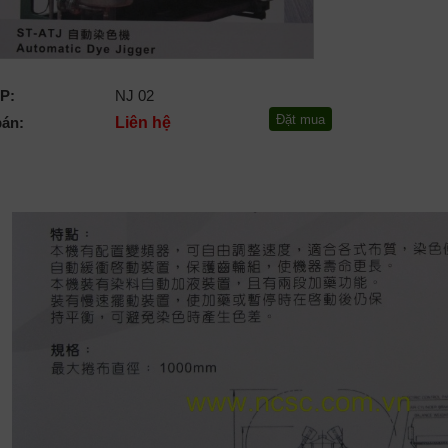
P:
NJ 02
bán:
Liên hệ