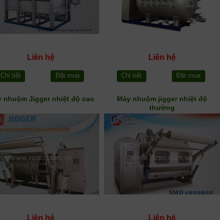
Liên hệ
Liên hệ
Chi tiết
Đặt mua
Chi tiết
Đặt mua
 nhuộm Jigger nhiệt độ cao
Máy nhuộm jigger nhiệt độ
thường
Liên hệ
Liên hệ