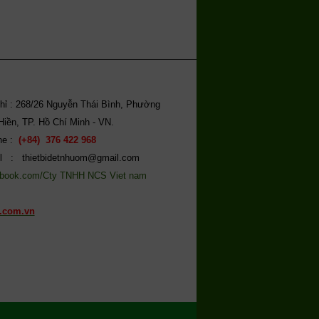
chỉ : 268/26 Nguyễn Thái Bình, Phường
Hiền, TP. Hồ Chí Minh - VN.
ine :
(+84) 376 422 968
l : thietbidetnhuom@gmail.com
book.com/Cty TNHH NCS Viet nam
.com.vn