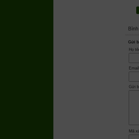
Bình
Gửi b
Họ t
Emai
Gửi b
Mã x