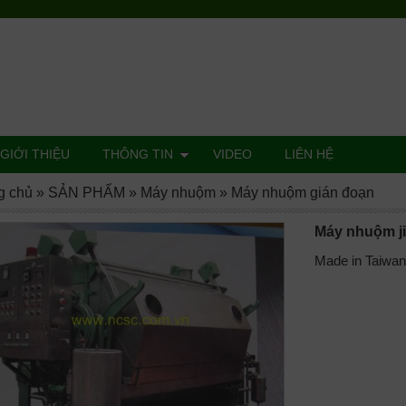
GIỚI THIỆU
THÔNG TIN
VIDEO
LIÊN HỆ
g chủ
»
SẢN PHẨM
»
Máy nhuộm
»
Máy nhuộm gián đoạn
Máy nhuộm j
Made in Taiwan