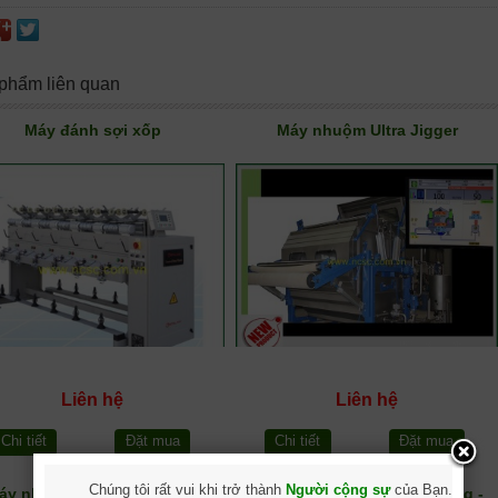
phẩm liên quan
Máy đánh sợi xốp
Máy nhuộm Ultra Jigger
Liên hệ
Liên hệ
Chi tiết
Đặt mua
Chi tiết
Đặt mua
Chúng tôi rất vui khi trở thành
Người cộng sự
của Bạn.
áy nhuộm mẫu - Hàn quốc
Máy nhuộm vải không guồng -