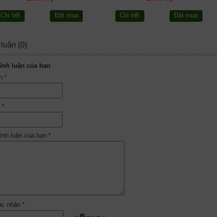
Chi tiết
Đặt mua
Chi tiết
Đặt mua
 luận (0)
ình luận của bạn
ên
*
l
*
ình luận của bạn
*
ác nhận
*