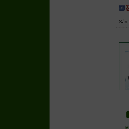
Sản 
M