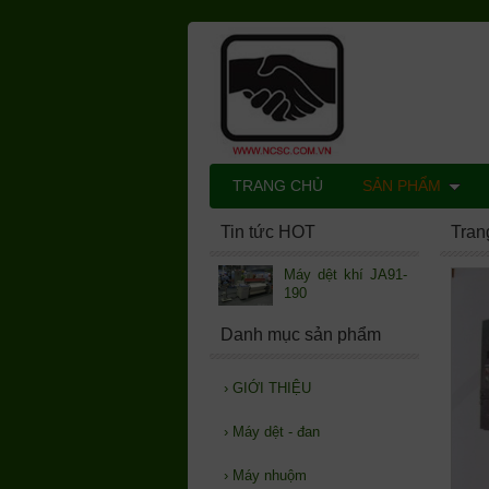
TRANG CHỦ
SẢN PHẨM
Tin tức HOT
Tran
Máy dệt khí JA91-
190
Danh mục sản phẩm
›
GIỚI THIỆU
›
Máy dệt - đan
›
Máy nhuộm