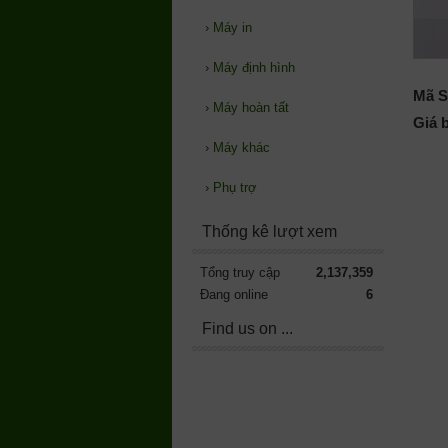
›
Máy in
›
Máy định hình
Mã S
›
Máy hoàn tất
Giá 
›
Máy khác
›
Phụ trợ
Thống kê lượt xem
Tổng truy cập
2,137,359
Đang online
6
Find us on ...