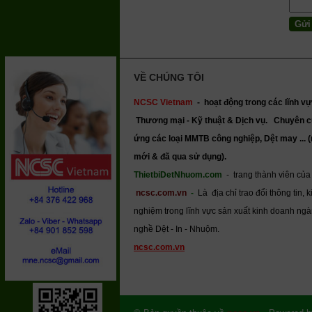
VỀ CHÚNG TÔI
NCSC Vietnam
-
hoạt động trong các lĩnh vự
Thương mại - Kỹ thuật & Dịch vụ.
Chuyên c
ứng các loại MMTB công nghiệp, Dệt may ... 
mới & đã qua sử dụng).
ThietbiDetNhuom.com
- trang thành viên của
ncsc.com.vn
-
Là địa chỉ trao đổi thông tin, k
nghiệm trong lĩnh vực sản xuất kinh doanh ng
nghề Dệt - In - Nhuộm.
ncsc.com.vn