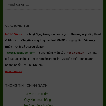
Find us on ...
VỀ CHÚNG TÔI
NCSC Vietnam
-
hoạt động trong các lĩnh vực : Thương mại - Kỹ thuật
& Dịch vụ.
Chuyên cung ứng các loại MMTB công nghiệp, Dệt may ...
(máy mới & đã qua sử dụng).
ThietbiDetNhuom.com
- trang thành viên của
ncsc.com.vn
-
Là địa
chỉ trao đổi thông tin, kinh nghiệm trong lĩnh vực sản xuất kinh doanh
ngành nghề Dệt - In - Nhuộm.
ncsc.com.vn
THÔNG TIN - CHÍNH SÁCH
Tư vấn sản phẩm
Quy định mua hàng
Hướng dẫn đặt hàng