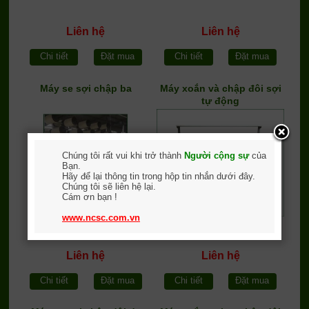
Liên hệ
Liên hệ
Chi tiết
Đặt mua
Chi tiết
Đặt mua
Máy se sợi chập ba
Máy xoắn và chập đôi sợi
tự động
Chúng tôi rất vui khi trở thành
Người cộng sự
của
Bạn.
Hãy để lại thông tin trong hộp tin nhắn dưới đây.
Chúng tôi sẽ liên hệ lại.
Cám ơn bạn !
www.ncsc.com.vn
Liên hệ
Liên hệ
Chi tiết
Đặt mua
Chi tiết
Đặt mua