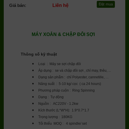
Giá bán:
Liên hệ
MÁY XOẮN & CHẬP ĐÔI SỢI
Thông số kỹ thuật
Loại : Máy se sợi chập đôi
Áp dụng : se và chập đôi sợi , chỉ may, thêu, ...
Dạng sản phẩm : chỉ Polyester, cannetille, …
Năng suất : 5-10 kg/ cọc ( ca 24 hours)
Phương pháp cuộn : Ring Spinning
Dạng : Tự động
Nguồn : AC220V - 1.2kw
Kích thước (L*W*H): 1.9*0.7*1.7
Trọng lượng : 180KG
Tối thiểu MOQ : 4 spindle/ set