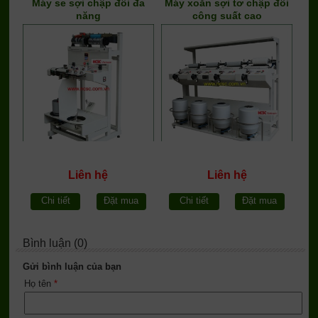
Máy se sợi chập đôi đa
Máy xoắn sợi tơ chập đôi
năng
công suất cao
Liên hệ
Liên hệ
Chi tiết
Đặt mua
Chi tiết
Đặt mua
Bình luận (0)
Gửi bình luận của bạn
Họ tên
*