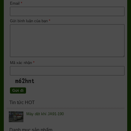
Email
*
Gửi bình luận của bạn
*
Mã xác nhận
*
Tin tức HOT
Máy dệt khí JA91-190
Danh mục sản phẩm