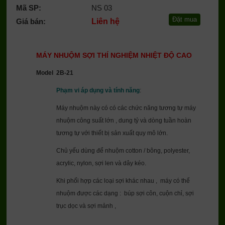
Mã SP:
NS 03
Giá bán:
Liên hệ
MÁY NHUỘM SỢI THÍ NGHIỆM NHIỆT ĐỘ CAO
Model 2B-21
Phạm vi áp dụng và tính năng
:
Máy nhuộm này có có các chức năng tương tự máy
nhuộm công suất lớn , dung tỷ và dòng tuần hoàn
tương tự với thiết bị sản xuất quy mô lớn.
Chủ yếu dùng để nhuộm cotton / bông, polyester,
acrylic, nylon, sợi len và dây kéo.
Khi phối hợp các loại sợi khác nhau , máy có thể
nhuộm được các dạng : búp sợi côn, cuộn chỉ, sợi
trục dọc và sợi mảnh ,
...