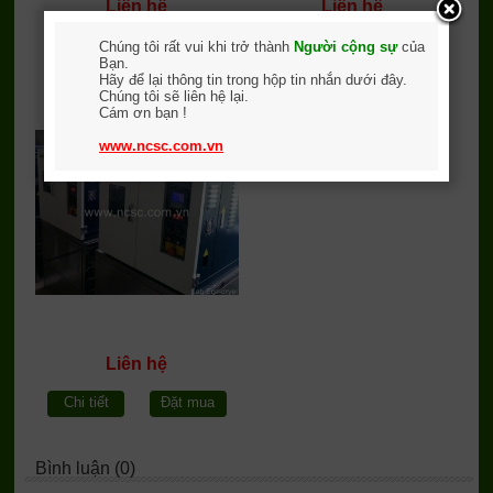
Liên hệ
Liên hệ
Chi tiết
Đặt mua
Chi tiết
Đặt mua
Chúng tôi rất vui khi trở thành
Người cộng sự
của
Bạn.
Hãy để lại thông tin trong hộp tin nhắn dưới đây.
Máy nhuộm thí nghiệm
Chúng tôi sẽ liên hệ lại.
Cám ơn bạn !
ECODYER
www.ncsc.com.vn
Liên hệ
Chi tiết
Đặt mua
Bình luận (0)