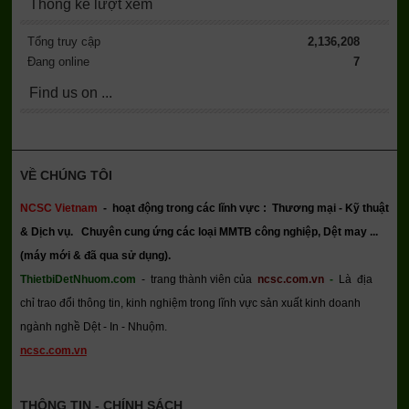
Thống kê lượt xem
Tổng truy cập
2,136,208
Đang online
7
Find us on ...
VỀ CHÚNG TÔI
NCSC Vietnam
-
hoạt động trong các lĩnh vực : Thương mại - Kỹ thuật
& Dịch vụ.
Chuyên cung ứng các loại MMTB công nghiệp, Dệt may ...
(máy mới & đã qua sử dụng).
ThietbiDetNhuom.com
- trang thành viên của
ncsc.com.vn
-
Là địa
chỉ trao đổi thông tin, kinh nghiệm trong lĩnh vực sản xuất kinh doanh
ngành nghề Dệt - In - Nhuộm.
ncsc.com.vn
THÔNG TIN - CHÍNH SÁCH