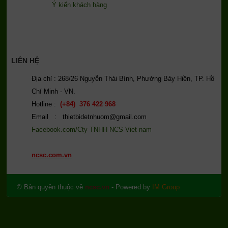
Ý kiến khách hàng
LIÊN HỆ
Địa chỉ : 268/26 Nguyễn Thái Bình, Phường Bảy Hiền, TP. Hồ
Chí Minh - VN.
Hotline :
(+84) 376 422 968
Email : thietbidetnhuom@gmail.com
Facebook.com/Cty TNHH NCS Viet nam
ncsc.com.vn
© Bản quyền thuộc về
ncsc.vn
- Powered by
IM Group