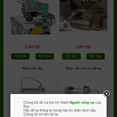
Liên hệ
Liên hệ
Chi tiết
Đặt mua
Chi tiết
Đặt mua
Máy cắt rập
Máy cắt vải tự động
Chúng tôi rất vui khi trở thành
Người cộng sự
của
Bạn.
Hãy để lại thông tin trong hộp tin nhắn dưới đây.
Chúng tôi sẽ liên hệ lại.