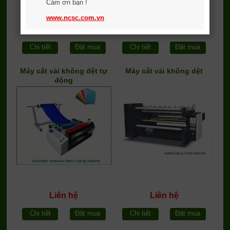
Cám ơn bạn !
www.ncsc.com.vn
Liên hệ
Liên hệ
Chi tiết
Đặt mua
Chi tiết
Đặt mua
Máy cắt vải không dệt tự
Máy cắt vải không dệt
động
Liên hệ
Liên hệ
Chi tiết
Đặt mua
Chi tiết
Đặt mua