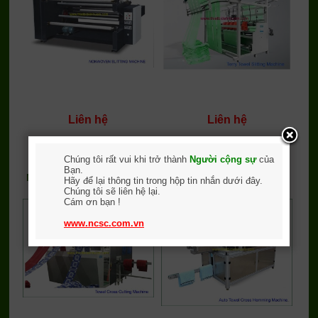
Liên hệ
Liên hệ
Chi tiết
Đặt mua
Chi tiết
Đặt mua
Chúng tôi rất vui khi trở thành
Người cộng sự
của
Bạn.
Máy cắt ngang - may viền
Máy viền khăn tự động
Hãy để lại thông tin trong hộp tin nhắn dưới đây.
khăn
Chúng tôi sẽ liên hệ lại.
Cám ơn bạn !
www.ncsc.com.vn