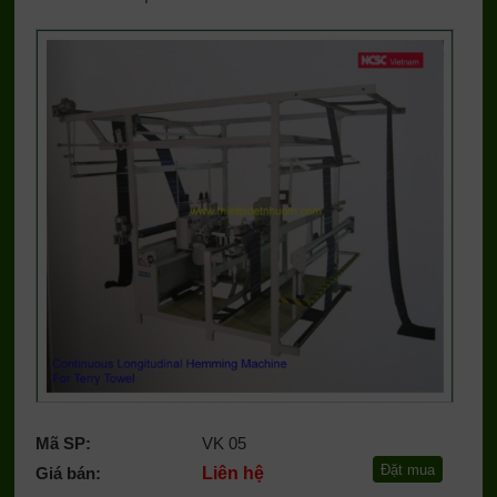
Mã SP:
VK 05
Giá bán:
Liên hệ