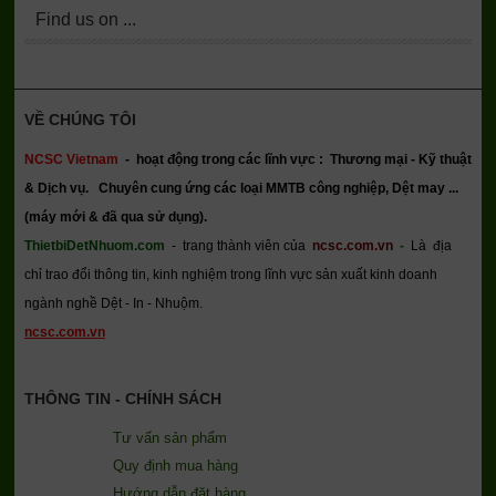
Find us on ...
VỀ CHÚNG TÔI
NCSC Vietnam
-
hoạt động trong các lĩnh vực : Thương mại - Kỹ thuật
& Dịch vụ.
Chuyên cung ứng các loại MMTB công nghiệp, Dệt may ...
(máy mới & đã qua sử dụng).
ThietbiDetNhuom.com
- trang thành viên của
ncsc.com.vn
-
Là địa
chỉ trao đổi thông tin, kinh nghiệm trong lĩnh vực sản xuất kinh doanh
ngành nghề Dệt - In - Nhuộm.
ncsc.com.vn
THÔNG TIN - CHÍNH SÁCH
Tư vấn sản phẩm
Quy định mua hàng
Hướng dẫn đặt hàng