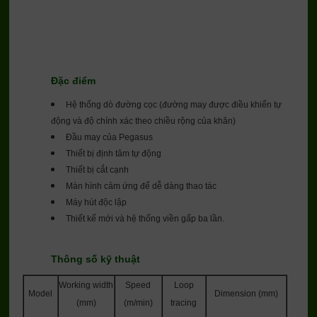
Đặc điểm
Hệ thống dò đường cọc (đường may được điều khiển tự
động và độ chính xác theo chiều rộng của khăn)
Đầu may của Pegasus
Thiết bị định tâm tự động
Thiết bị cắt cạnh
Màn hình cảm ứng để dễ dàng thao tác
Máy hút độc lập
Thiết kế mới và hệ thống viền gấp ba lần.
Thông số kỹ thuật
Working width
Speed
Loop
Model
Dimension (mm)
(mm)
(m/min)
tracing