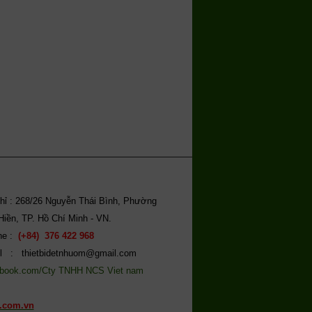
chỉ : 268/26 Nguyễn Thái Bình, Phường
Hiền, TP. Hồ Chí Minh - VN.
ine :
(+84) 376 422 968
l : thietbidetnhuom@gmail.com
book.com/Cty TNHH NCS Viet nam
.com.vn