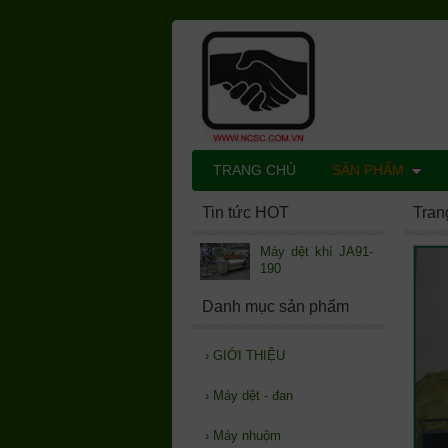
TRANG CHỦ
SẢN PHẨM
Tin tức HOT
Tran
Máy dệt khí JA91-
190
Danh mục sản phẩm
›
GIỚI THIỆU
›
Máy dệt - đan
›
Máy nhuộm