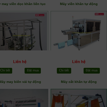
 may viền dọc khăn liên tục
Máy viền khăn tự động
Liên hệ
Liên hệ
Chi tiết
Đặt mua
Chi tiết
Đặt mua
Máy may biên vải tự động
Máy cắt khăn tự động