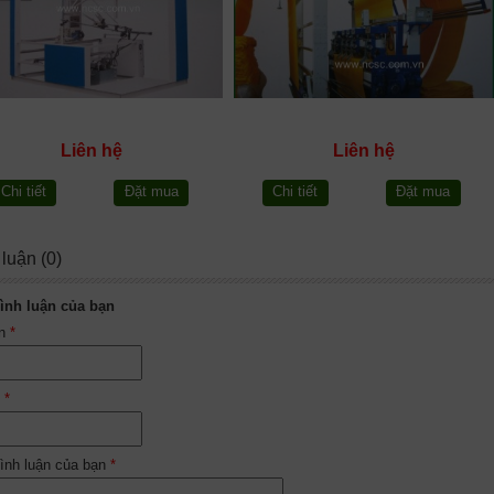
Liên hệ
Liên hệ
Chi tiết
Đặt mua
Chi tiết
Đặt mua
 luận (0)
ình luận của bạn
ên
*
l
*
ình luận của bạn
*