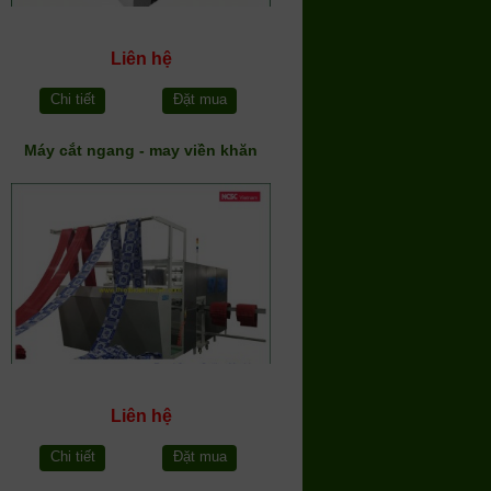
Liên hệ
Chi tiết
Đặt mua
Máy cắt ngang - may viền khăn
Liên hệ
Chi tiết
Đặt mua