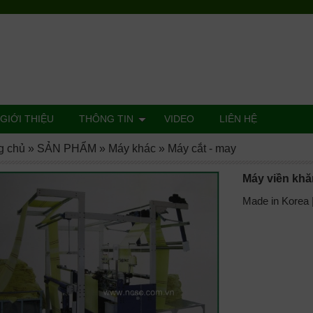
GIỚI THIỆU
THÔNG TIN
VIDEO
LIÊN HỆ
g chủ
»
SẢN PHẨM
»
Máy khác
»
Máy cắt - may
Máy viền khă
Made in Korea