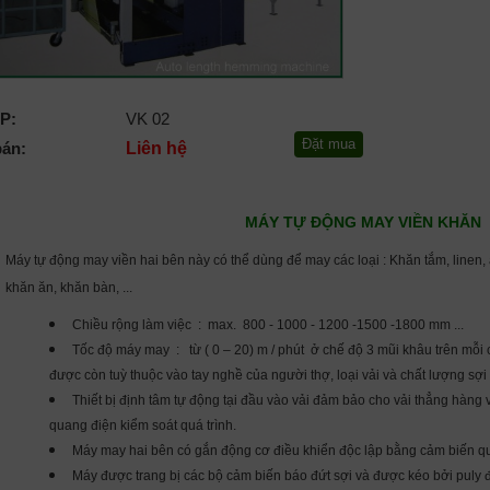
P:
VK 02
bán:
Liên hệ
MÁY TỰ ĐỘNG MAY VIỀN KHĂN
Máy tự động may viền hai bên này có thể dùng để may các loại : Khăn tắm, linen, á
khăn ăn, khăn bàn, ...
Chiều rộng làm việc : max. 800 - 1000 - 1200 -1500 -1800 mm ...
Tốc độ máy may : từ ( 0 – 20) m / phút ở chế độ 3 mũi khâu trên mỗi 
được còn tuỳ thuộc vào tay nghề của người thợ, loại vải và chất lượng sợi 
Thiết bị định tâm tự động tại đầu vào vải đảm bảo cho vải thẳng hàn
quang điện kiểm soát quá trình.
Máy may hai bên có gắn động cơ điều khiển độc lập bằng cảm biến q
Máy được trang bị các bộ cảm biến báo đứt sợi và được kéo bởi puly 