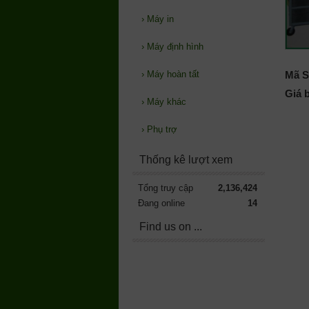
›
Máy in
›
Máy định hình
Mã S
›
Máy hoàn tất
Giá 
›
Máy khác
›
Phụ trợ
Thống kê lượt xem
Tổng truy cập
2,136,424
Đang online
14
Find us on ...