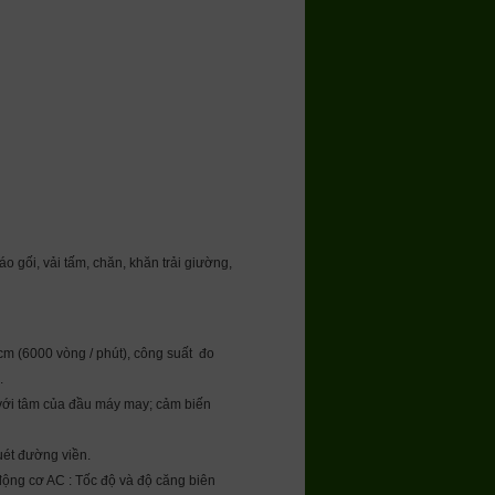
o gối, vải tấm, chăn, khăn trải giường,
cm (6000 vòng / phút), công suất đo
.
g với tâm của đầu máy may; cảm biến
uét đường viền.
động cơ AC : Tốc độ và độ căng biên