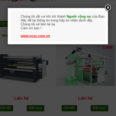
Liên hệ
Liên hệ
Chúng tôi rất vui khi trở thành
Người cộng sự
của Bạn.
Hãy để lại thông tin trong hộp tin nhắn dưới đây.
Chi tiết
Đặt mua
Chi tiết
Đặt mua
Chúng tôi sẽ liên hệ lại.
Cám ơn bạn !
Máy cắt vải không dệt
Máy cắt dọc vải khăn
www.ncsc.com.vn
Liên hệ
Liên hệ
Chi tiết
Đặt mua
Chi tiết
Đặt mua