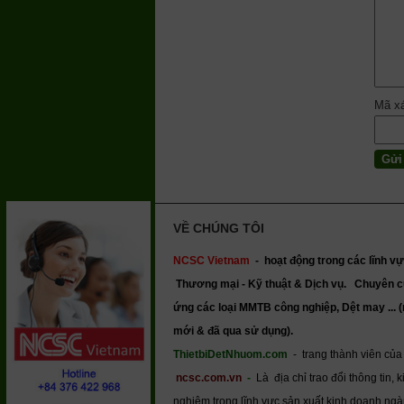
Mã x
VỀ CHÚNG TÔI
NCSC Vietnam
-
hoạt động trong các lĩnh vự
Thương mại - Kỹ thuật & Dịch vụ.
Chuyên c
ứng các loại MMTB công nghiệp, Dệt may ... 
mới & đã qua sử dụng).
ThietbiDetNhuom.com
- trang thành viên của
ncsc.com.vn
-
Là địa chỉ trao đổi thông tin, k
nghiệm trong lĩnh vực sản xuất kinh doanh ng