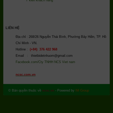
Ý kiến khách hàng
LIÊN HỆ
Địa chỉ : 268/26 Nguyễn Thái Bình, Phường Bảy Hiền, TP. Hồ
Chí Minh - VN.
Hotline :
(+84) 376 422 968
Email : thietbidetnhuom@gmail.com
Facebook.com/Cty TNHH NCS Viet nam
ncsc.com.vn
© Bản quyền thuộc về
ncsc.vn
- Powered by
IM Group