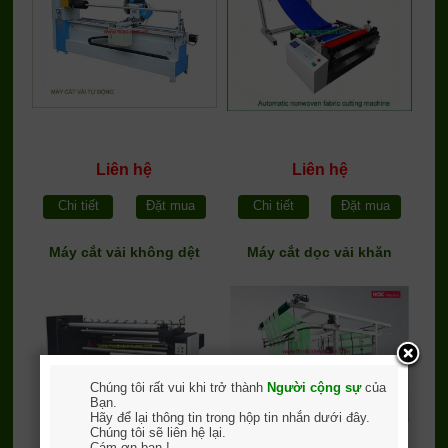
Liên hệ
Liên hệ
Chi tiết
Đặt mua
Chi tiết
Đặt mua
Máy cắt vải không dệt
Máy cắt dọc vải khăn
Chúng tôi rất vui khi trở thành
Người cộng sự
của
Bạn.
Hãy để lại thông tin trong hộp tin nhắn dưới đây.
Chúng tôi sẽ liên hệ lại.
Cám ơn bạn !