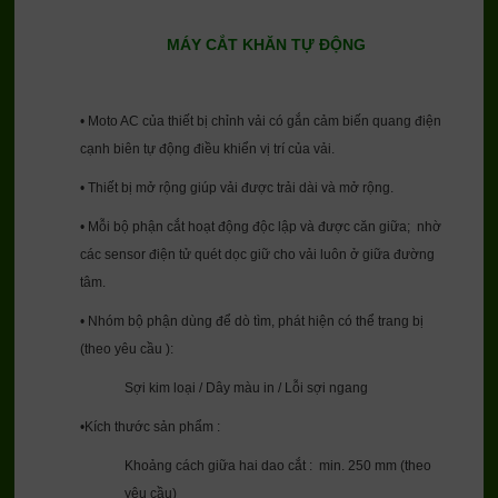
MÁY CẮT KHĂN TỰ ĐỘNG
• Moto AC của thiết bị chỉnh vải có gắn cảm biến quang điện
cạnh biên tự động điều khiển vị trí của vải.
• Thiết bị mở rộng giúp vải được trải dài và mở rộng.
• Mỗi bộ phận cắt hoạt động độc lập và được căn giữa; nhờ
các sensor điện tử quét dọc giữ cho vải luôn ở giữa đường
tâm.
• Nhóm bộ phận dùng để dò tìm, phát hiện có thể trang bị
(theo yêu cầu ):
Sợi kim loại / Dây màu in / Lỗi sợi ngang
•Kích thước sản phẩm :
Khoảng cách giữa hai dao cắt : min. 250 mm (theo
yêu cầu)