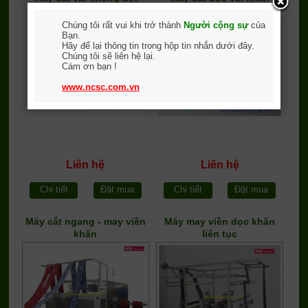
Chúng tôi rất vui khi trở thành
Người cộng sự
của
Bạn.
Hãy để lại thông tin trong hộp tin nhắn dưới đây.
Chúng tôi sẽ liên hệ lại.
Cám ơn bạn !
www.ncsc.com.vn
Liên hệ
Liên hệ
Chi tiết
Đặt mua
Chi tiết
Đặt mua
Máy cắt ngang - may viền
Máy may viền dọc khăn
khăn
liên tục