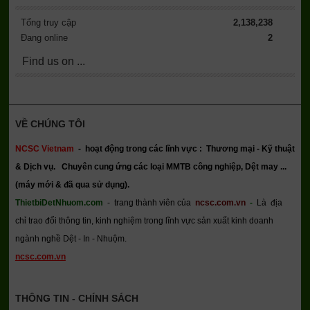
Tổng truy cập
2,138,238
Đang online
2
Find us on ...
VỀ CHÚNG TÔI
NCSC Vietnam
-
hoạt động trong các lĩnh vực : Thương mại - Kỹ thuật
& Dịch vụ.
Chuyên cung ứng các loại MMTB công nghiệp, Dệt may ...
(máy mới & đã qua sử dụng).
ThietbiDetNhuom.com
- trang thành viên của
ncsc.com.vn
-
Là địa
chỉ trao đổi thông tin, kinh nghiệm trong lĩnh vực sản xuất kinh doanh
ngành nghề Dệt - In - Nhuộm.
ncsc.com.vn
THÔNG TIN - CHÍNH SÁCH