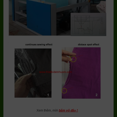
Xem thêm, mời
bấm vô đây !