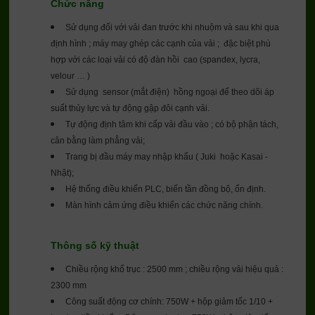
Chức năng
Sử dụng đối với vải đan trước khi nhuộm và sau khi qua
định hình ; máy may ghép các cạnh của vải ; đặc biệt phù
hợp với các loại vải có độ đàn hồi cao (spandex, lycra,
velour … )
Sử dụng sensor (mắt điện) hồng ngoại để theo dõi áp
suất thủy lực và tự động gập đôi cạnh vải.
Tự động định tâm khi cấp vải đầu vào ; có bộ phận tách,
cân bằng làm phẳng vải;
Trang bị đầu máy may nhập khẩu ( Juki hoặc Kasai -
Nhật);
Hệ thống điều khiển PLC, biến tần đồng bộ, ổn định.
Màn hình cảm ứng điều khiển các chức năng chính.
Thông số kỹ thuật
Chiều rộng khổ trục : 2500 mm ; chiều rộng vải hiệu quả :
2300 mm
Công suất động cơ chính: 750W + hộp giảm tốc 1/10 +