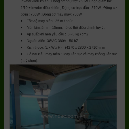
inveter điều khiển ; Động cơ phụ trợ: 750W + hộp giảm tốc
1/10 + inveter điều khiển ; Động cơ trục dẫn : 370W ; Động cơ
bơm : 750W ; Động cơ máy may: 750W
Tốc độ may biên : 35 m / phút
Mũi kim: 5mm - 15mm, nó có thể điều chỉnh tuỳ ý ;
Áp suất khí nén yêu cầu : 6 - 8 kg / cm2
Nguồn điện: 3Ø AC 380V - 50 hZ
Kích thước (L x W x H) : (4270 x 2800 x 2710) mm
Có hai kiểu may biên : May liên tục và may không liên tục
( tuỳ chọn).