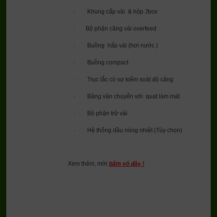
· Khung cấp vải & hộp Jbox
· Bộ phận căng vải overfeed
· Buồng hấp vải (hơi nước )
· Buồng compact
· Trục lắc có sự kiểm soát độ căng
· Băng vận chuyển với quạt làm mát
· Bộ phận trữ vải
· Hệ thống dầu nóng nhiệt (Tùy chọn)
Xem thêm, mời
bấm vô đây !