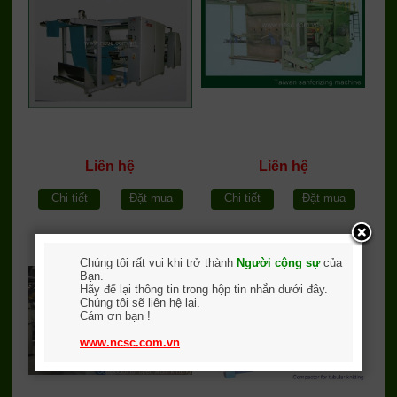
Liên hệ
Liên hệ
Chi tiết
Đặt mua
Chi tiết
Đặt mua
Máy compact vải dệt kim
Máy compact vải dệt kim
xẻ khổ
tròn
Chúng tôi rất vui khi trở thành
Người cộng sự
của
Bạn.
Hãy để lại thông tin trong hộp tin nhắn dưới đây.
Chúng tôi sẽ liên hệ lại.
Cám ơn bạn !
www.ncsc.com.vn