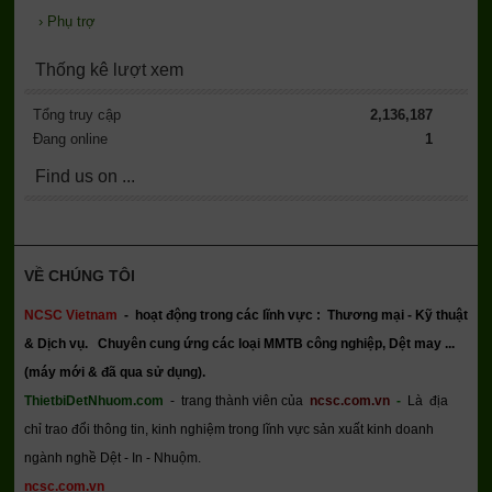
›
Phụ trợ
Thống kê lượt xem
Tổng truy cập
2,136,187
Đang online
1
Find us on ...
VỀ CHÚNG TÔI
NCSC Vietnam
-
hoạt động trong các lĩnh vực : Thương mại - Kỹ thuật
& Dịch vụ.
Chuyên cung ứng các loại MMTB công nghiệp, Dệt may ...
(máy mới & đã qua sử dụng).
ThietbiDetNhuom.com
- trang thành viên của
ncsc.com.vn
-
Là địa
chỉ trao đổi thông tin, kinh nghiệm trong lĩnh vực sản xuất kinh doanh
ngành nghề Dệt - In - Nhuộm.
ncsc.com.vn