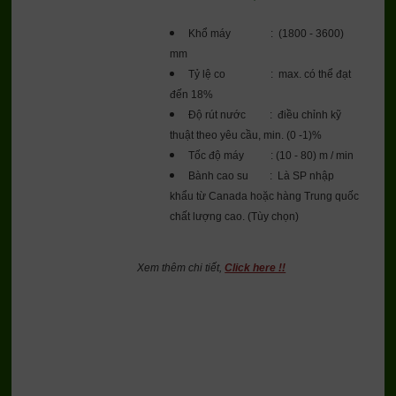
Khổ máy : (1800 - 3600)
mm
Tỷ lệ co : max. có thể đạt
đến 18%
Độ rút nước : điều chỉnh kỹ
thuật theo yêu cầu, min. (0 -1)%
Tốc độ máy : (10 - 80) m / min
Bành cao su : Là SP nhập
khẩu từ Canada hoặc hàng Trung quốc
chất lượng cao. (Tùy chọn)
Xem thêm chi tiết,
Click here !!