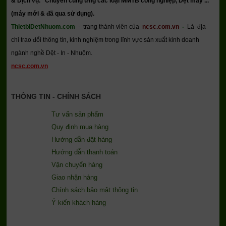
& Dịch vụ.
Chuyên cung ứng các loại MMTB công nghiệp, Dệt may ...
(máy mới & đã qua sử dụng).
ThietbiDetNhuom.com
- trang thành viên của
ncsc.com.vn
-
Là địa
chỉ trao đổi thông tin, kinh nghiệm trong lĩnh vực sản xuất kinh doanh
ngành nghề Dệt - In - Nhuộm.
ncsc.com.vn
THÔNG TIN - CHÍNH SÁCH
Tư vấn sản phẩm
Quy định mua hàng
Hướng dẫn đặt hàng
Hướng dẫn thanh toán
Vận chuyển hàng
Giao nhận hàng
Chính sách bảo mật thông tin
Ý kiến khách hàng