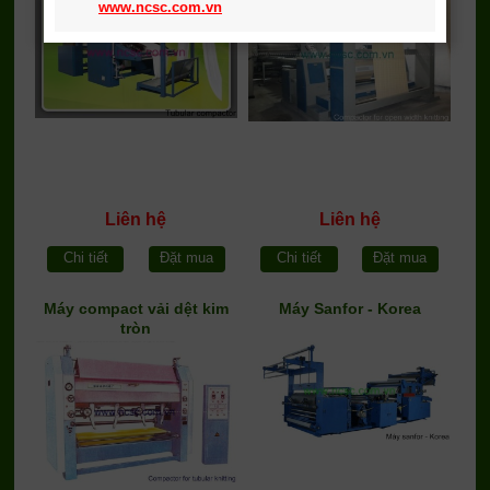
www.ncsc.com.vn
Liên hệ
Liên hệ
Chi tiết
Đặt mua
Chi tiết
Đặt mua
Máy compact vải dệt kim
Máy Sanfor - Korea
tròn