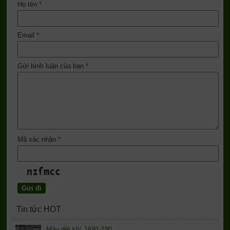
Họ tên
*
Email
*
Gửi bình luận của bạn
*
Mã xác nhận
*
Tin tức HOT
Máy dệt khí JA91-190