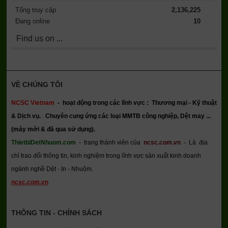
Tổng truy cập
2,136,225
Đang online
10
Find us on ...
VỀ CHÚNG TÔI
NCSC Vietnam
-
hoạt động trong các lĩnh vực : Thương mại - Kỹ thuật
& Dịch vụ.
Chuyên cung ứng các loại MMTB công nghiệp, Dệt may ...
(máy mới & đã qua sử dụng).
ThietbiDetNhuom.com
- trang thành viên của
ncsc.com.vn
-
Là địa
chỉ trao đổi thông tin, kinh nghiệm trong lĩnh vực sản xuất kinh doanh
ngành nghề Dệt - In - Nhuộm.
ncsc.com.vn
THÔNG TIN - CHÍNH SÁCH