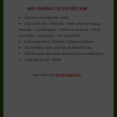
MÁY PHÒNG CO VẢI DỆT KIM
Quy trình công nghệ tiêu chuẩn:
Cấp vải mở khổ -> Định tâm -> Điều chỉnh sợi ngang ->
Phun ẩm -> Cài đặt stenter -> Bành cao su ép vải -> Nỉ ép
hoàn thiện -> Làm nguội -> Ra vải mở khổ.
Chiều rộng thiết bị: 2200mm | 2400mm | 2600mm
Tốc độ thiết bị: 60m / phút (tốc độ thiết kế tối đa)
Chế độ truyền: điều khiển đồng bộ động cơ nhiều đơn vị
Công suất cài đặt: <50KW
Xem thêm, mời
liên hệ chúng tôi !