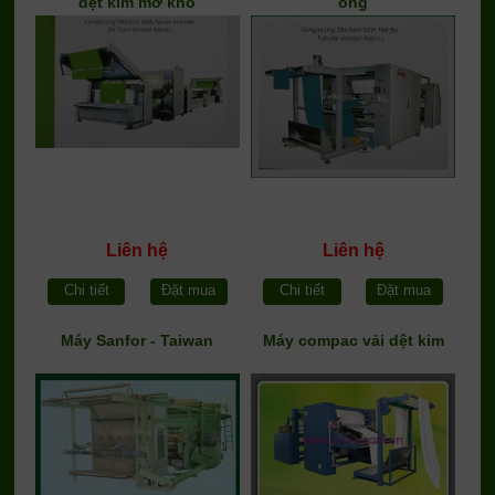
dệt kim mở khổ
ống
Liên hệ
Liên hệ
Chi tiết
Đặt mua
Chi tiết
Đặt mua
Máy Sanfor - Taiwan
Máy compac vải dệt kim