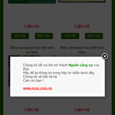
Liên hệ
Liên hệ
Chi tiết
Đặt mua
Chi tiết
Đặt mua
Máy compact vải dệt kim
Máy compact vải dệt kim
xẻ khổ
tròn
Chúng tôi rất vui khi trở thành
Người cộng sự
của
Bạn.
Hãy để lại thông tin trong hộp tin nhắn dưới đây.
Chúng tôi sẽ liên hệ lại.
Cám ơn bạn !
www.ncsc.com.vn
Liên hệ
Liên hệ