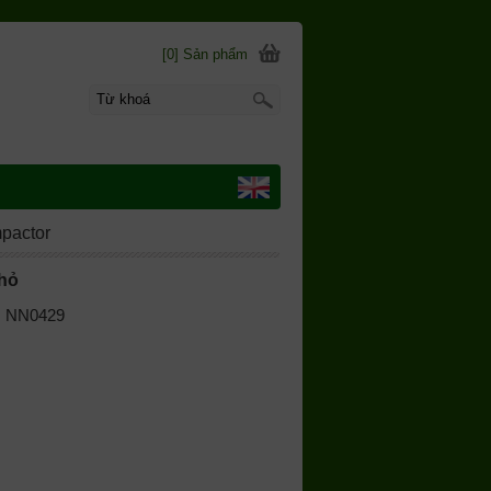
[0] Sản phẩm
mpactor
nhỏ
 | NN0429