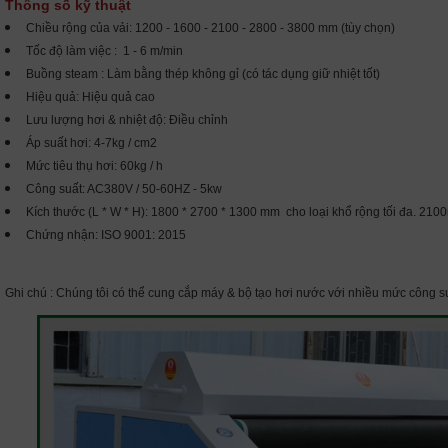
Thông số kỹ thuật
Chiều rộng của vải: 1200 - 1600 - 2100 - 2800 - 3800 mm (tùy chọn)
Tốc độ làm việc : 1 - 6 m/min
Buồng steam : Làm bằng thép không gỉ (có tác dụng giữ nhiệt tốt)
Hiệu quả: Hiệu quả cao
Lưu lượng hơi & nhiệt độ: Điều chỉnh
Áp suất hơi: 4-7kg / cm2
Mức tiêu thụ hơi: 60kg / h
Công suất: AC380V / 50-60HZ - 5kw
Kích thước (L * W * H): 1800 * 2700 * 1300 mm cho loại khổ rộng tối đa. 21
Chứng nhận: ISO 9001: 2015
Ghi chú : Chúng tôi có thể cung cắp máy & bộ tạo hơi nước với nhiều mức công s