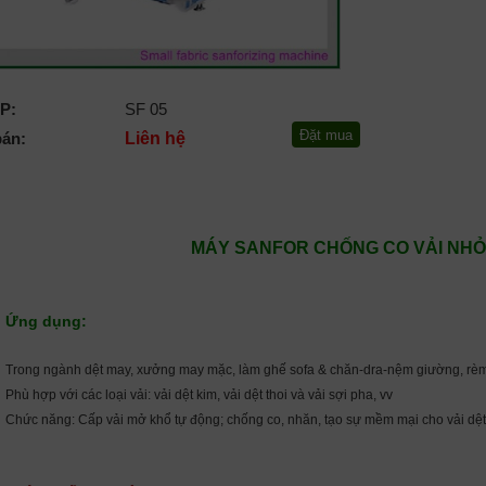
P:
SF 05
bán:
Liên hệ
MÁY SANFOR CHỐNG CO VẢI NH
Ứng dụng:
Trong ngành dệt may, xưởng may mặc, làm ghế sofa & chăn-dra-nệm giường, rèm 
Phù hợp với các loại vải: vải dệt kim, vải dệt thoi và vải sợi pha, vv
Chức năng: Cấp vải mở khổ tự động; chống co, nhăn, tạo sự mềm mại cho vải dệt 