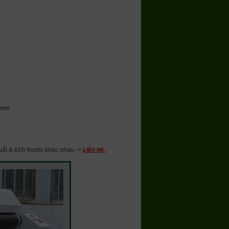
00mm
uất & kích thước khác nhau ->
Liên hệ.