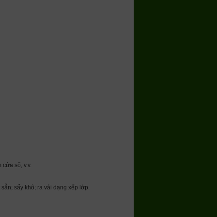
Ỏ
cửa sổ, v.v.
sẵn; sấy khô; ra vải dạng xếp lớp.