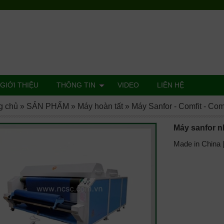
GIỚI THIỆU
THÔNG TIN
VIDEO
LIÊN HỆ
g chủ
»
SẢN PHẨM
»
Máy hoàn tất
»
Máy Sanfor - Comfit - Co
Máy sanfor 
Made in China