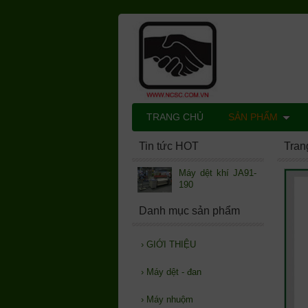
TRANG CHỦ
SẢN PHẨM
Tin tức HOT
Tran
Máy dệt khí JA91-
190
Danh mục sản phẩm
›
GIỚI THIỆU
›
Máy dệt - đan
›
Máy nhuộm