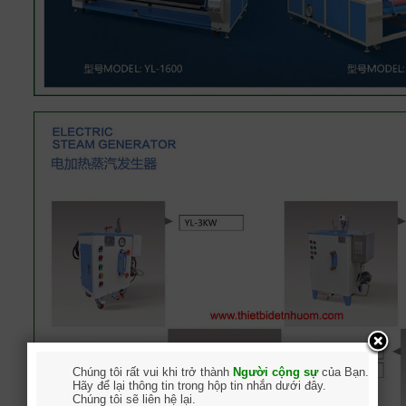
Chúng tôi rất vui khi trở thành
Người cộng sự
của Bạn.
Hãy để lại thông tin trong hộp tin nhắn dưới đây.
Chúng tôi sẽ liên hệ lại.