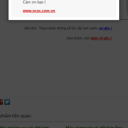
Cám ơn bạn !
www.ncsc.com.vn
Ghi chú : Tham khảo thông số Bộ cấp hơi nước,
tại đây !
Xem thêm, mời
bấm vô đây !
phẩm liên quan
Máy phòng co vải dệt kim
Máy compact vải dệt kim ống