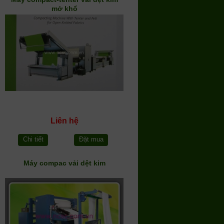
mở khổ
Liên hệ
Chi tiết
Đặt mua
Máy compac vải dệt kim