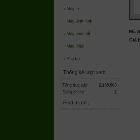
›
Máy in
›
Máy định hình
Mã S
›
Máy hoàn tất
Giá 
›
Máy khác
›
Phụ trợ
Thống kê lượt xem
Tổng truy cập
2,135,903
Đang online
2
Find us on ...