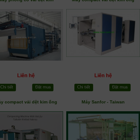
Liên hệ
Liên hệ
Chi tiết
Đặt mua
Chi tiết
Đặt mua
y compact vải dệt kim ống
Máy Sanfor - Taiwan